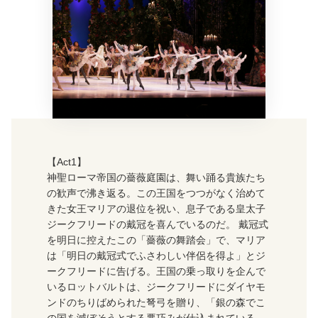
【Act1】
神聖ローマ帝国の薔薇庭園は、舞い踊る貴族たち
の歓声で沸き返る。この王国をつつがなく治めて
きた女王マリアの退位を祝い、息子である皇太子
ジークフリードの戴冠を喜んでいるのだ。 戴冠式
を明日に控えたこの「薔薇の舞踏会」で、マリア
は「明日の戴冠式でふさわしい伴侶を得よ」とジ
ークフリードに告げる。王国の乗っ取りを企んで
いるロットバルトは、ジークフリードにダイヤモ
ンドのちりばめられた弩弓を贈り、「銀の森でこ