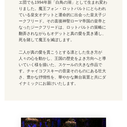
エ団でも1994年新「白鳥の湖」として生まれ変わ
りました。魔王フォン・ロットバルトにとらわれ
ている皇女オデットと運命的に出会った皇太子ジ
ークフリード。その直後神聖ローマ帝国の皇帝と
なったジークフリードは、ロットバルトの策略に
翻弄されながらもオデットと真の愛を貫き通し、
死を賭して魔王を滅ぼします。
二人が真の愛を貫こうとする凛とした生き方が
人々の心を動かし、王国の歴史をよき方向へと導
いていく様を描いた、スケールの大きな作品で
す。チャイコフスキーの音楽そのものにある壮大
さ、豊かな抒情性を、華やかな舞台装置と共にダ
イナミックにお届けいたします。