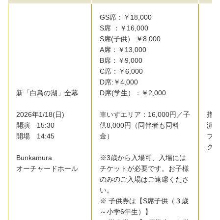
GS席：￥18,000
S席 ：￥16,000
S席(子供）:￥8,000
A席：￥13,000
B席：￥9,000
C席：￥6,000
D席:￥4,000
新「白鳥の湖」全幕
D席(学生）：￥2,000
2026年1/18(日)
車いすエリア：16,000円／子
指
開演 15:30
供8,000円（同伴者も同料
演
開場 14:45
金）
フ
ク
Bunkamura
※3歳から入場可、入場には
オーチャードホール
チケットが必要です。お子様
のみのご入場はご遠慮くださ
い。
※ 子供券は【S席子供（３歳
～小学6年生）】