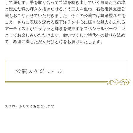
して屈せず、手を取り合って希望を紡ぎ出していく白鳥たちの凛
と澄んだ魂の輝きを描きだせるよう工夫を重ね、石巻復興支援公
演もおこなわせていただきました。今回の公演では舞踊歴70年を
こえ、さらに表現を深める森下洋子を中心に様々な魅力あふれる
アーティストがキラキラと輝きを発揮するスペシャルバージョン
としてお楽しみいただけます。命いつくしむ時代への祈りを込め
て、希望に満ちた澄んだひと時をお届けいたします。
公演スケジュール
スクロールしてご覧になれます