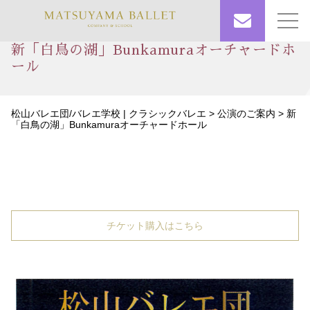
toggl
navig
新「白鳥の湖」Bunkamuraオーチャードホ
ール
松山バレエ団/バレエ学校 | クラシックバレエ
>
公演のご案内
> 新
「白鳥の湖」Bunkamuraオーチャードホール
チケット購入はこちら