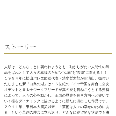
ストーリー
人類は、どんなことに襲われようとも 動かしがたい人間性の気
品をばねとして人々の幸福のため“どん底”を“希望”に変える！！
１９９４年に松山バレエ団総代表・清水哲太郎が新演出、振付い
たしました新『白鳥の湖』は１６世紀のドイツ帝国を舞台に公女
オデットと皇太子ジークフリードが真の愛を貫ねこうとする姿勢
によって、人々の心を動かし、王国の歴史を良き方向へと導いて
いく様をダイナミックに描けるように新たに演出した作品です。
２０１１年、東日本大震災以来、「芸術は人々の幸せのためにあ
る」という草創の理念に立ち返り、どんなに絶望的な状況でも決