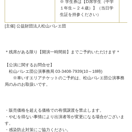
※ 学生券は【Ⅾ席学生（中学
１年生～２４歳）】（当日学
生証を持参ください）
[主催] 公益財団法人松山バレエ団
＊残席がある限り【開演一時間前】までご予約いただけます＊
【公演に関するお問合せ】
松山バレエ団公演事務局 03-3408-7939(10～18時)
※車いすエリアチケットのご予約は、松山バレエ団公演事務
局のみのお取扱いです。
・販売価格を超える価格での有償譲渡を禁止します。
・やむを得ない事情により出演者等が変更になる場合がございま
す。
・感染防止対策にご協力ください。