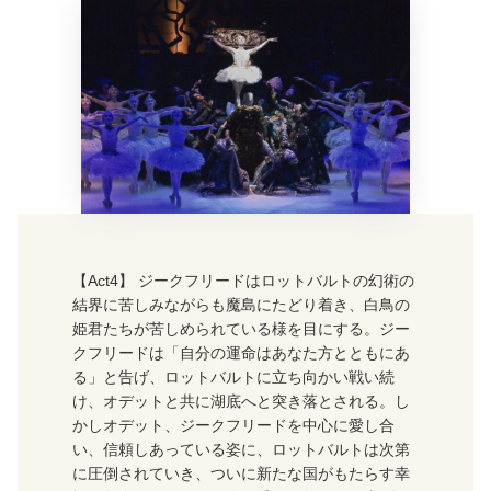
【Act4】 ジークフリードはロットバルトの幻術の
結界に苦しみながらも魔島にたどり着き、白鳥の
姫君たちが苦しめられている様を目にする。ジー
クフリードは「自分の運命はあなた方とともにあ
る」と告げ、ロットバルトに立ち向かい戦い続
け、オデットと共に湖底へと突き落とされる。し
かしオデット、ジークフリードを中心に愛し合
い、信頼しあっている姿に、ロットバルトは次第
に圧倒されていき、ついに新たな国がもたらす幸