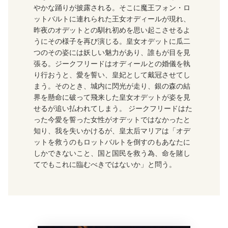
やかな踊りが披露される。そこに魔王フォン・ロ
ットバルトに連れられた王女オディールが現れ、
昨夜のオデットとの馴れ初めを思い起こさせるよ
うにその様子を再び演じる。皇女オデットに瓜二
つのその姿には妖しい魅力があり、誰もが目を見
張る。ジークフリードはオディールとの婚儀を執
り行おうと、愛を誓い、皇妃として戴冠させてし
まう。そのとき、城内に閃光が走り、銀の森の結
界を懸命に破って飛来した皇女オデットが姿を見
せるが追い払われてしまう。 ジークフリードはた
った今愛を誓った女性がオデットではなかったと
知り、我を失いかけるが、皇太后マリアは「オデ
ットを救うのもロットバルトを倒すのもあなたに
しかできないこと、国と国民を救う為、命を賭し
てでもこれに臨むべきではないか」と問う。