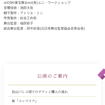
㈱OSK/
東宝舞台
㈱/
(有)
ユニ・ワークショップ
音響技術：池田大良
帽子製作：アトリエ・トシ
甲冑製作：松谷工作所
舞台監督：福田彩子
総合舞台監督：田中好道(元日本舞台監督協会名誉会長)
公演のご案内
松山バレエ団でのチケット購入の流れ
新「コッペリア」