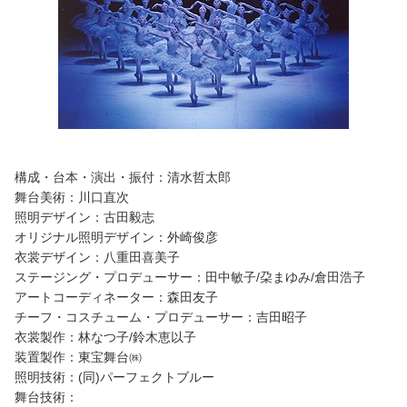
構成・台本・演出・振付
：
清水哲太郎
舞台美術
：川口直次
照明デザイン：古田毅志
オリジナル照明デザイン：外崎俊彦
衣裳デザイン：八重田喜美子
ステージング・プロデューサー：田中敏子/朶まゆみ/倉田浩子
アートコーディネーター：森田友子
チーフ・コスチューム・プロデューサー：吉田昭子
衣裳製作
：
林なつ子/鈴木恵以子
装置製作：東宝舞台㈱
照明技術：(同)パーフェクトブルー
舞台技術：